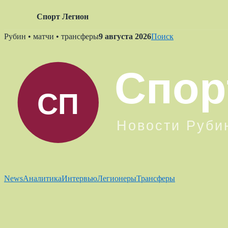
Спорт Легион
Skip
Рубин • матчи • трансферы
9 августа 2026
Поиск
to
content
News
Аналитика
Интервью
Легионеры
Трансферы