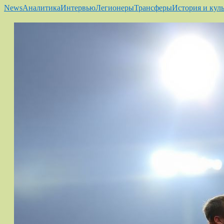
News
Аналитика
Интервью
Легионеры
Трансферы
История и кул