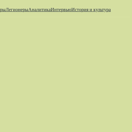
еры
Легионеры
Аналитика
Интервью
История и культура