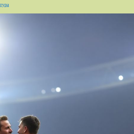
ьтура