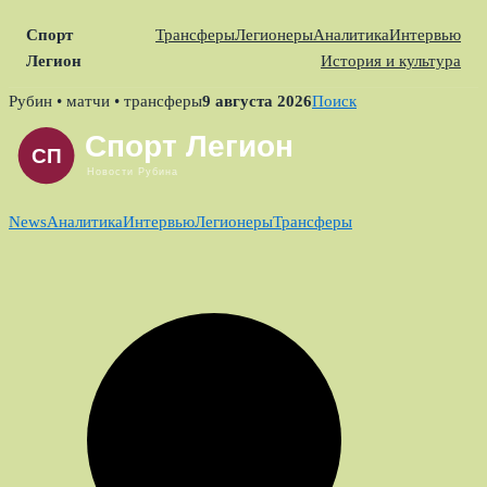
Спорт
Трансферы
Легионеры
Аналитика
Интервью
Легион
История и культура
Skip
Рубин • матчи • трансферы
9 августа 2026
Поиск
to
content
News
Аналитика
Интервью
Легионеры
Трансферы