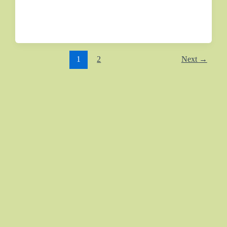
1
2
Next
→