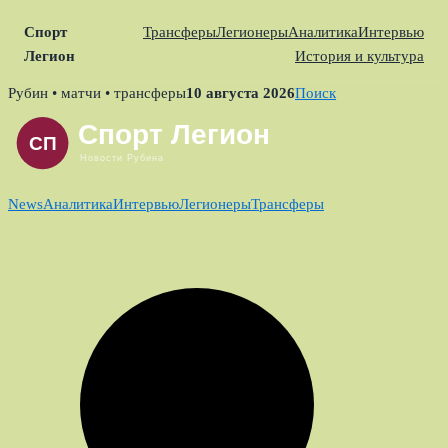
Спорт
Трансферы
Легионеры
Аналитика
Интервью
Легион
История и культура
Skip
Рубин • матчи • трансферы
10 августа 2026
Поиск
to
content
News
Аналитика
Интервью
Легионеры
Трансферы