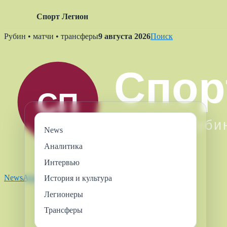
Спорт Легион
Skip
Рубин • матчи • трансферы
9 августа 2026
Поиск
to
content
News
Аналитика
Интервью
News
Аналитика
Интервью
Легионеры
Трансферы
История и культура
Легионеры
Трансферы