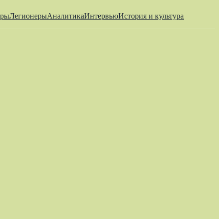
еры
Легионеры
Аналитика
Интервью
История и культура