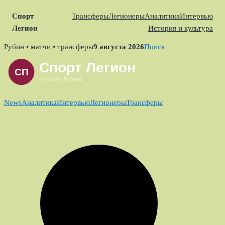
Спорт
Трансферы
Легионеры
Аналитика
Интервью
Легион
История и культура
Skip
Рубин • матчи • трансферы
9 августа 2026
Поиск
to
content
News
Аналитика
Интервью
Легионеры
Трансферы