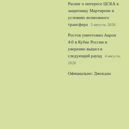
Расинг о интересе ЦСКА к
защитнику Мартирене и
условиях возможного
трансфера
5 августа, 2026
Ростов уничтожил Акрон
4:0 в Кубке России и
уверенно вышел в
следующий раунд
4 августа,
2026
Официально: Джордан
Хендерсон стал игроком
Челси и лидером для
молодого состава
3 августа,
2026
© 2026 Спорт Легион
Новости Рубина