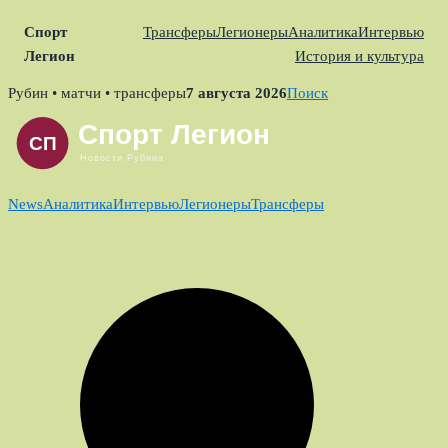
Спорт
Трансферы
Легионеры
Аналитика
Интервью
Легион
История и культура
Skip
Рубин • матчи • трансферы
7 августа 2026
Поиск
to
content
News
Аналитика
Интервью
Легионеры
Трансферы