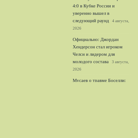
4:0 в Кубке России и
уверенно вышел в
следующий раунд
4 августа,
2026
Официально: Джордан
Хендерсон стал игроком
Челси и лидером для
молодого состава
3 августа,
2026
Мусаев о травме Боселли:
защитнику Краснодара
потребуется время на
восстановление
2 августа,
2026
© 2026 Спорт Легион
Новости Рубина