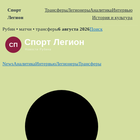
Спорт
Трансферы
Легионеры
Аналитика
Интервью
Легион
История и культура
Skip
Рубин • матчи • трансферы
6 августа 2026
Поиск
to
content
News
Аналитика
Интервью
Легионеры
Трансферы