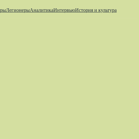
еры
Легионеры
Аналитика
Интервью
История и культура