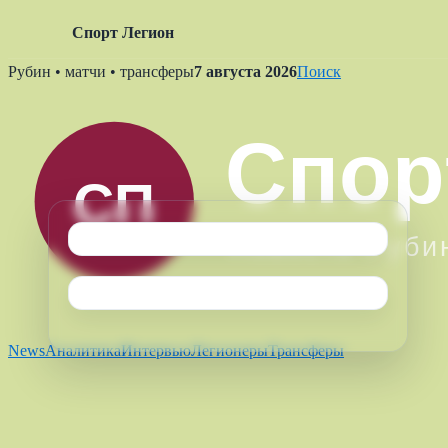
Спорт Легион
Skip
Рубин • матчи • трансферы
7 августа 2026
Поиск
to
content
News
Аналитика
Интервью
Легионеры
Трансферы