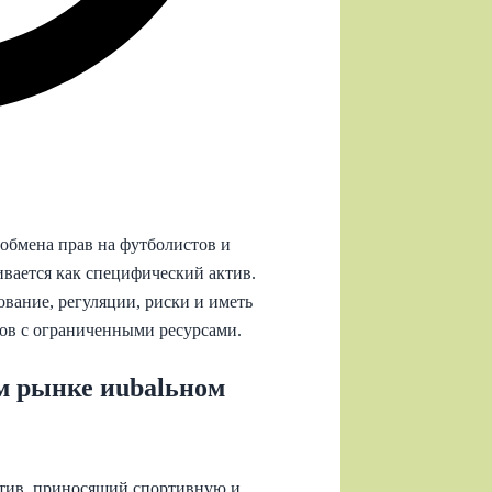
обмена прав на футболистов и
ивается как специфический актив.
вание, регуляции, риски и иметь
ров с ограниченными ресурсами.
м рынке иubalьном
ктив, приносящий спортивную и