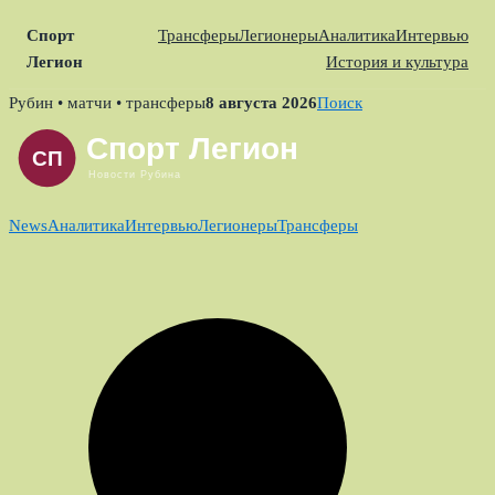
Спорт
Трансферы
Легионеры
Аналитика
Интервью
Легион
История и культура
Skip
Рубин • матчи • трансферы
8 августа 2026
Поиск
to
content
News
Аналитика
Интервью
Легионеры
Трансферы