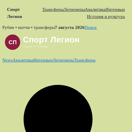
Спорт
Трансферы
Легионеры
Аналитика
Интервью
Легион
История и культура
Skip
Рубин • матчи • трансферы
7 августа 2026
Поиск
to
content
News
Аналитика
Интервью
Легионеры
Трансферы