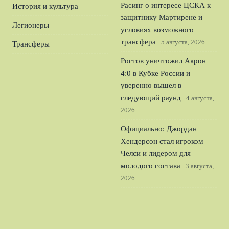
Расинг о интересе ЦСКА к
История и культура
защитнику Мартирене и
Легионеры
условиях возможного
трансфера
5 августа, 2026
Трансферы
Ростов уничтожил Акрон
4:0 в Кубке России и
уверенно вышел в
следующий раунд
4 августа,
2026
Официально: Джордан
Хендерсон стал игроком
Челси и лидером для
молодого состава
3 августа,
2026
Мусаев о травме Боселли:
защитнику Краснодара
потребуется время на