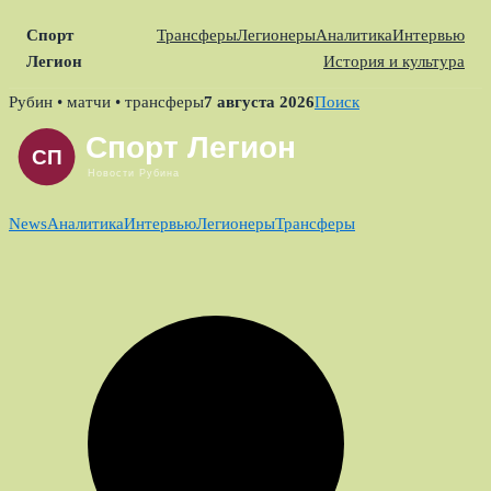
Спорт
Трансферы
Легионеры
Аналитика
Интервью
Легион
История и культура
Skip
Рубин • матчи • трансферы
7 августа 2026
Поиск
to
content
News
Аналитика
Интервью
Легионеры
Трансферы