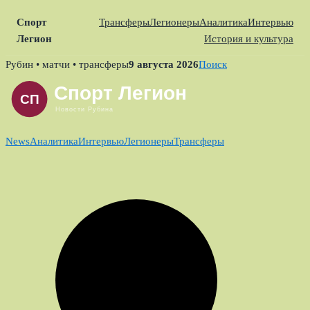
Спорт
Трансферы
Легионеры
Аналитика
Интервью
Легион
История и культура
Skip
Рубин • матчи • трансферы
9 августа 2026
Поиск
to
content
News
Аналитика
Интервью
Легионеры
Трансферы