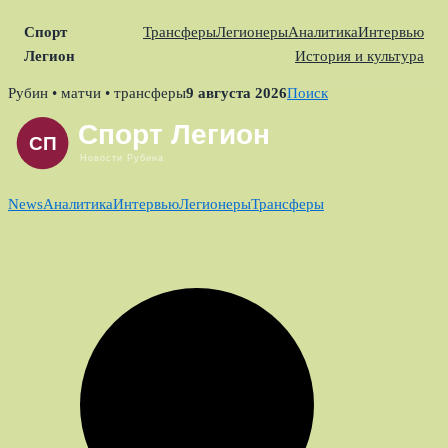
Спорт
Трансферы
Легионеры
Аналитика
Интервью
Легион
История и культура
Skip
Рубин • матчи • трансферы
9 августа 2026
Поиск
to
content
News
Аналитика
Интервью
Легионеры
Трансферы