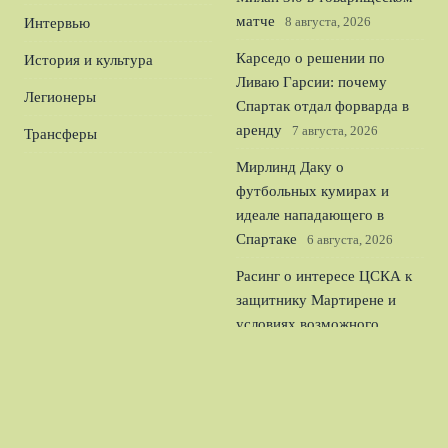
матче
8 августа, 2026
Интервью
Карседо о решении по
История и культура
Ливаю Гарсии: почему
Легионеры
Спартак отдал форварда в
аренду
7 августа, 2026
Трансферы
Мирлинд Даку о
футбольных кумирах и
идеале нападающего в
Спартаке
6 августа, 2026
Расинг о интересе ЦСКА к
защитнику Мартирене и
условиях возможного
трансфера
5 августа, 2026
Ростов уничтожил Акрон
4:0 в Кубке России и
уверенно вышел в