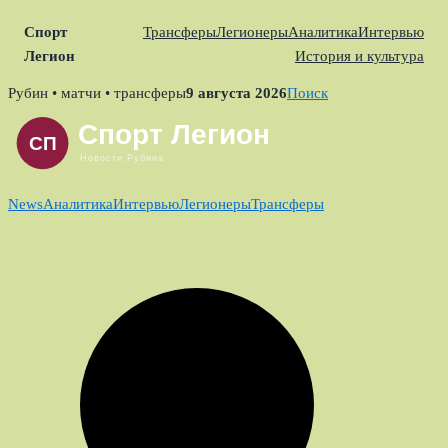
Спорт
Трансферы
Легионеры
Аналитика
Интервью
Легион
История и культура
Skip
Рубин • матчи • трансферы
9 августа 2026
Поиск
to
content
News
Аналитика
Интервью
Легионеры
Трансферы