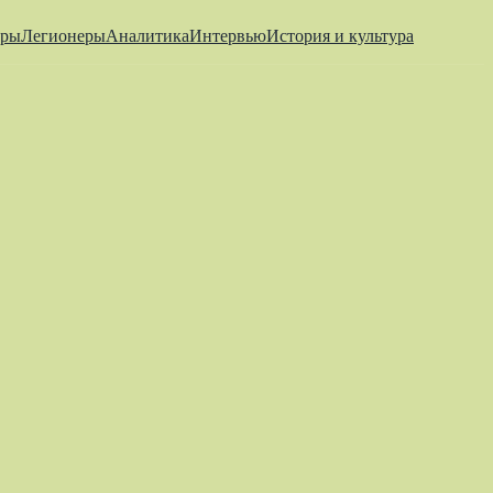
еры
Легионеры
Аналитика
Интервью
История и культура