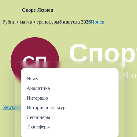
Спорт Легион
Skip
Рубин • матчи • трансферы
6 августа 2026
Поиск
to
content
News
Аналитика
Интервью
News
Аналитика
Интервью
Легионеры
Трансферы
История и культура
Легионеры
Трансферы