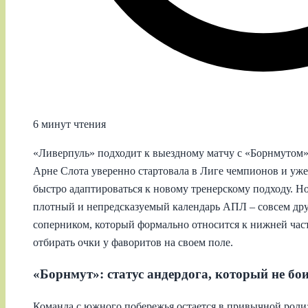
6 минут чтения
«Ливерпуль» подходит к выездному матчу с «Борнмутом»
Арне Слота уверенно стартовала в Лиге чемпионов и уже
быстро адаптироваться к новому тренерскому подходу. Но
плотный и непредсказуемый календарь АПЛ – совсем друг
соперником, который формально относится к нижней час
отбирать очки у фаворитов на своем поле.
«Борнмут»: статус андердога, который не б
Команда с южного побережья остается в привычной роли