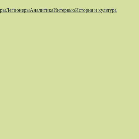
еры
Легионеры
Аналитика
Интервью
История и культура