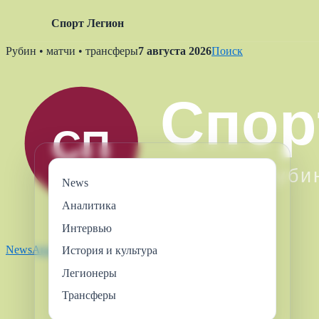
Спорт Легион
Skip
Рубин • матчи • трансферы
7 августа 2026
Поиск
to
content
News
Аналитика
Интервью
News
Аналитика
Интервью
Легионеры
Трансферы
История и культура
Легионеры
Трансферы