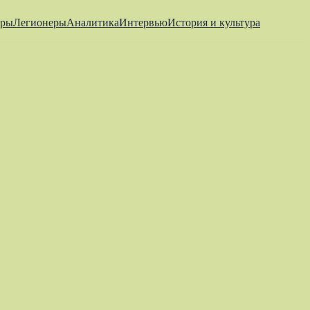
еры
Легионеры
Аналитика
Интервью
История и культура