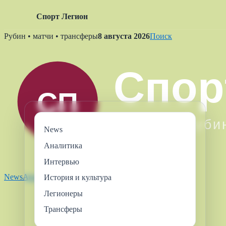
Спорт Легион
Skip
Рубин • матчи • трансферы
8 августа 2026
Поиск
to
content
News
Аналитика
Интервью
News
Аналитика
Интервью
Легионеры
Трансферы
История и культура
Легионеры
Трансферы