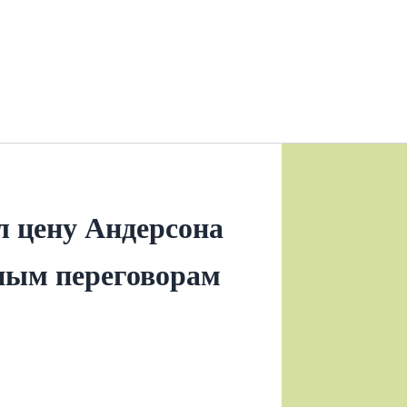
л цену Андерсона
рным переговорам