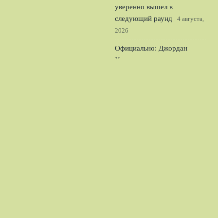
уверенно вышел в
следующий раунд
4 августа,
2026
Официально: Джордан
Хендерсон стал игроком
Челси и лидером для
молодого состава
3 августа,
2026
© 2026 Спорт Легион
Новости Рубина
News
Аналитика
Интервью