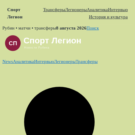
Спорт
Трансферы
Легионеры
Аналитика
Интервью
Легион
История и культура
Skip
Рубин • матчи • трансферы
8 августа 2026
Поиск
to
content
News
Аналитика
Интервью
Легионеры
Трансферы