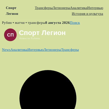
Спорт
Трансферы
Легионеры
Аналитика
Интервью
Легион
История и культура
Skip
Рубин • матчи • трансферы
8 августа 2026
Поиск
to
content
News
Аналитика
Интервью
Легионеры
Трансферы