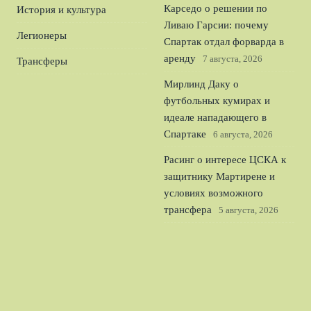
Карседо о решении по
История и культура
Ливаю Гарсии: почему
Легионеры
Спартак отдал форварда в
аренду
7 августа, 2026
Трансферы
Мирлинд Даку о
футбольных кумирах и
идеале нападающего в
Спартаке
6 августа, 2026
Расинг о интересе ЦСКА к
защитнику Мартирене и
условиях возможного
трансфера
5 августа, 2026
Ростов уничтожил Акрон
4:0 в Кубке России и
уверенно вышел в
следующий раунд
4 августа,
2026