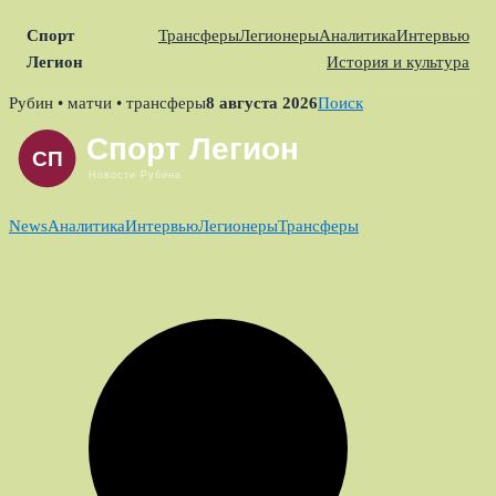
Спорт
Трансферы
Легионеры
Аналитика
Интервью
Легион
История и культура
Skip
Рубин • матчи • трансферы
8 августа 2026
Поиск
to
content
News
Аналитика
Интервью
Легионеры
Трансферы