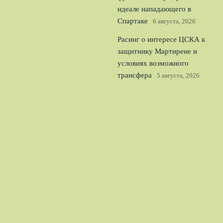
идеале нападающего в
Спартаке
6 августа, 2026
Расинг о интересе ЦСКА к
защитнику Мартирене и
условиях возможного
трансфера
5 августа, 2026
Ростов уничтожил Акрон
4:0 в Кубке России и
уверенно вышел в
следующий раунд
4 августа,
2026
© 2026 Спорт Легион
Новости Рубина