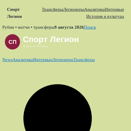
Спорт
Трансферы
Легионеры
Аналитика
Интервью
Легион
История и культура
Skip
Рубин • матчи • трансферы
9 августа 2026
Поиск
to
content
News
Аналитика
Интервью
Легионеры
Трансферы