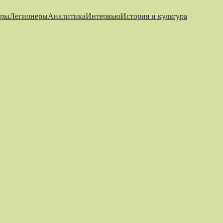
еры
Легионеры
Аналитика
Интервью
История и культура