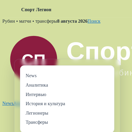
Спорт Легион
Skip
Рубин • матчи • трансферы
8 августа 2026
Поиск
to
content
News
Аналитика
Интервью
News
Аналитика
Интервью
Легионеры
Трансферы
История и культура
Легионеры
Трансферы