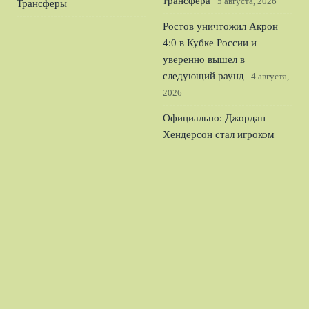
трансфера
5 августа, 2026
Трансферы
Ростов уничтожил Акрон
4:0 в Кубке России и
уверенно вышел в
следующий раунд
4 августа,
2026
Официально: Джордан
Хендерсон стал игроком
Челси и лидером для
молодого состава
3 августа,
2026
Мусаев о травме Боселли:
защитнику Краснодара
потребуется время на
восстановление
2 августа,
2026
© 2026 Спорт Легион
Новости Рубина