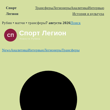
Спорт
Трансферы
Легионеры
Аналитика
Интервью
Легион
История и культура
Skip
Рубин • матчи • трансферы
7 августа 2026
Поиск
to
content
News
Аналитика
Интервью
Легионеры
Трансферы