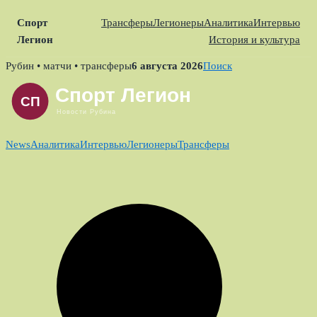
Спорт
Трансферы
Легионеры
Аналитика
Интервью
Легион
История и культура
Skip
Рубин • матчи • трансферы
6 августа 2026
Поиск
to
content
News
Аналитика
Интервью
Легионеры
Трансферы