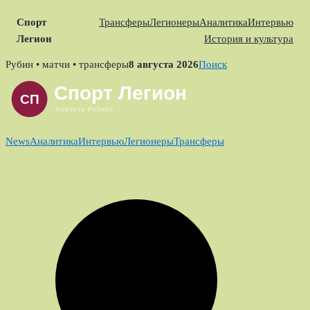
Спорт
Трансферы
Легионеры
Аналитика
Интервью
Легион
История и культура
Skip
Рубин • матчи • трансферы
8 августа 2026
Поиск
to
content
News
Аналитика
Интервью
Легионеры
Трансферы