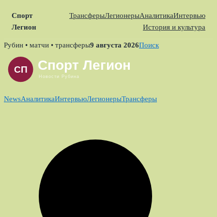
Спорт
Трансферы
Легионеры
Аналитика
Интервью
Легион
История и культура
Skip
Рубин • матчи • трансферы
9 августа 2026
Поиск
to
content
News
Аналитика
Интервью
Легионеры
Трансферы