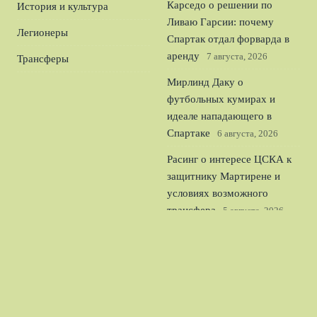
Карседо о решении по
История и культура
Ливаю Гарсии: почему
Легионеры
Спартак отдал форварда в
аренду
7 августа, 2026
Трансферы
Мирлинд Даку о
футбольных кумирах и
идеале нападающего в
Спартаке
6 августа, 2026
Расинг о интересе ЦСКА к
защитнику Мартирене и
условиях возможного
трансфера
5 августа, 2026
Ростов уничтожил Акрон
4:0 в Кубке России и
уверенно вышел в
следующий раунд
4 августа,
2026