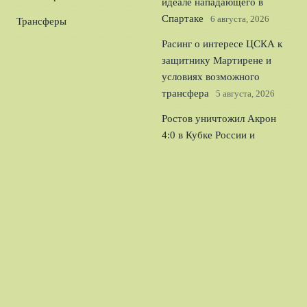
идеале нападающего в
Спартаке
6 августа, 2026
Трансферы
Расинг о интересе ЦСКА к
защитнику Мартирене и
условиях возможного
трансфера
5 августа, 2026
Ростов уничтожил Акрон
4:0 в Кубке России и
уверенно вышел в
следующий раунд
4 августа,
2026
Официально: Джордан
Хендерсон стал игроком
Челси и лидером для
молодого состава
3 августа,
2026
© 2026 Спорт Легион
Новости Рубина