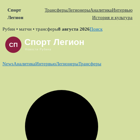
Спорт
Трансферы
Легионеры
Аналитика
Интервью
Легион
История и культура
Skip
Рубин • матчи • трансферы
8 августа 2026
Поиск
to
content
News
Аналитика
Интервью
Легионеры
Трансферы