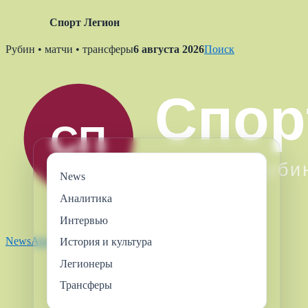
Спорт Легион
Skip
Рубин • матчи • трансферы
6 августа 2026
Поиск
to
content
News
Аналитика
Интервью
News
Аналитика
Интервью
Легионеры
Трансферы
История и культура
Легионеры
Трансферы