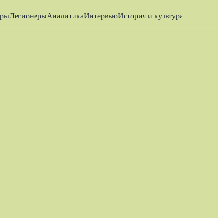
еры
Легионеры
Аналитика
Интервью
История и культура