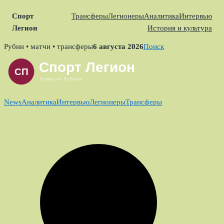
Спорт
Трансферы
Легионеры
Аналитика
Интервью
Легион
История и культура
Skip
Рубин • матчи • трансферы
6 августа 2026
Поиск
to
content
News
Аналитика
Интервью
Легионеры
Трансферы