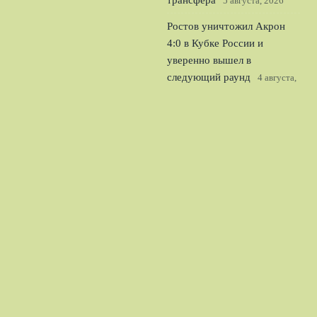
трансфера
5 августа, 2026
Ростов уничтожил Акрон
4:0 в Кубке России и
уверенно вышел в
следующий раунд
4 августа,
2026
Официально: Джордан
Хендерсон стал игроком
Челси и лидером для
молодого состава
3 августа,
2026
© 2026 Спорт Легион
Новости Рубина