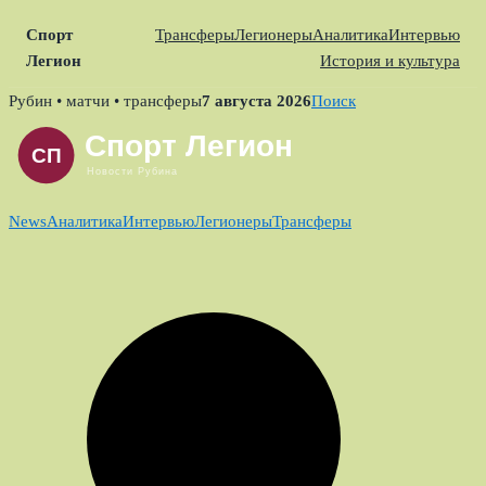
Спорт
Трансферы
Легионеры
Аналитика
Интервью
Легион
История и культура
Skip
Рубин • матчи • трансферы
7 августа 2026
Поиск
to
content
News
Аналитика
Интервью
Легионеры
Трансферы