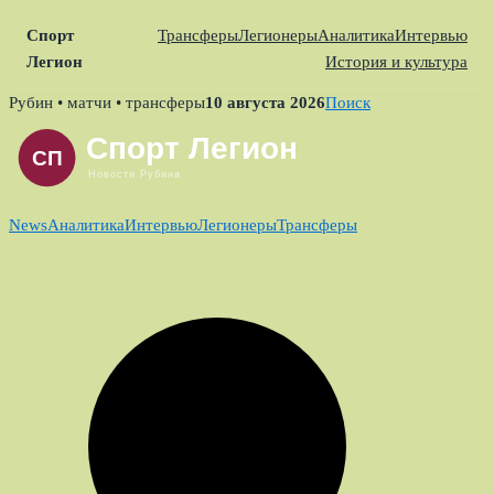
Спорт
Трансферы
Легионеры
Аналитика
Интервью
Легион
История и культура
Skip
Рубин • матчи • трансферы
10 августа 2026
Поиск
to
content
News
Аналитика
Интервью
Легионеры
Трансферы