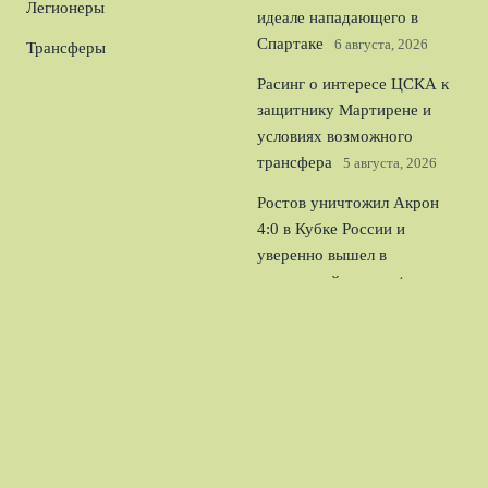
Легионеры
идеале нападающего в
Спартаке
6 августа, 2026
Трансферы
Расинг о интересе ЦСКА к
защитнику Мартирене и
условиях возможного
трансфера
5 августа, 2026
Ростов уничтожил Акрон
4:0 в Кубке России и
уверенно вышел в
следующий раунд
4 августа,
2026
Официально: Джордан
Хендерсон стал игроком
Челси и лидером для
молодого состава
3 августа,
2026