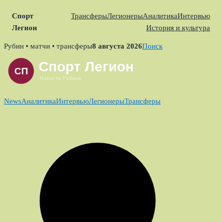
Спорт
Трансферы
Легионеры
Аналитика
Интервью
Легион
История и культура
Skip
Рубин • матчи • трансферы
8 августа 2026
Поиск
to
content
News
Аналитика
Интервью
Легионеры
Трансферы